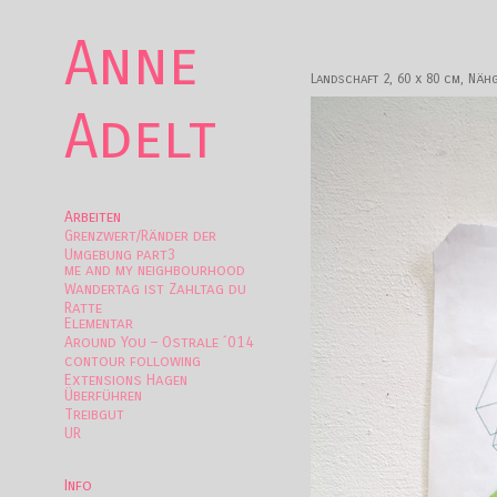
Anne
Landschaft 2, 60 x 80 cm, Nähg
Adelt
Arbeiten
Grenzwert/Ränder der
Umgebung part3
me and my neighbourhood
Wandertag ist Zahltag du
Ratte
Elementar
Around You – Ostrale ´014
contour following
Extensions Hagen
Überführen
Treibgut
UR
Info